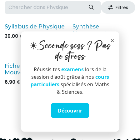
Filtres
Syllabus de Physique
Synthèse
Mouvement
39,00
€
×
☀️Seconde sess ? Pas
2,90
€
de stress
Nouveau !
Fiche de 50 exercices
Synthèse Forces
Réussis tes
examens
lors de la
Mouvement
2,90
€
session d'août grâce à nos
cours
6,90
€
particuliers
spécialisés en Maths
& Sciences.
Découvrir