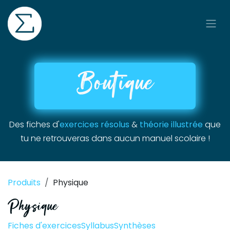
Se rendre au contenu
Boutique
Des fiches d'
exercices résolus
&
théorie illustrée
que
tu ne retrouveras dans aucun manuel scolaire !
Produits
Physique
Physique
Fiches d'exercices
Syllabus
Synthèses