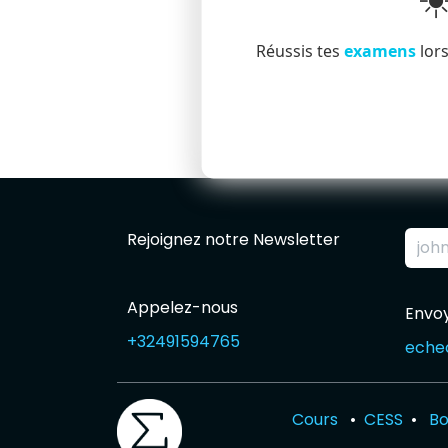
☀
Réussis tes
examens
lors
Rejoignez notre Newsletter
Appelez-nous
Envo
+32491594765
echec
Cours
•
CESS
•
Bo