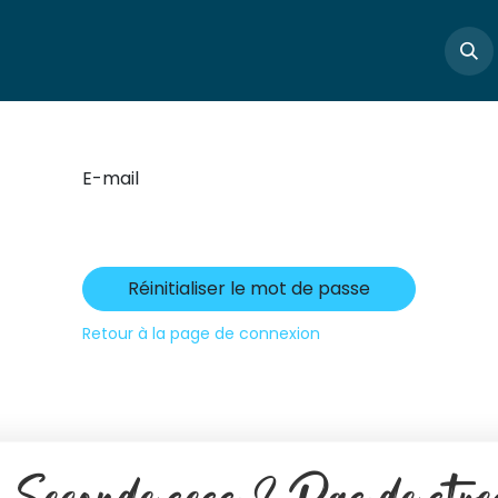
Boutique
Masterclass
Profs
Articles
Cont
E-mail
Réinitialiser le mot de passe
Retour à la page de connexion