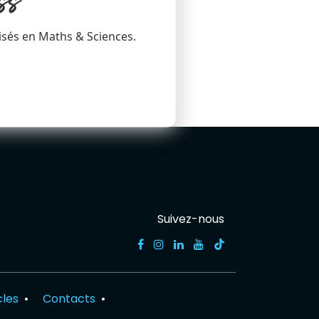
ss
isés en Maths & Sciences.
Suivez-nous
cles
•
Contacts
•