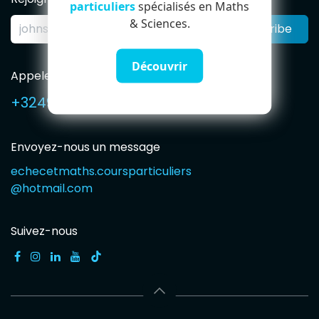
particuliers
spécialisés en Maths
& Sciences.
Subscribe
Découvrir
Appelez-nous
+32491594765
Envoyez-nous un message
echecetmaths.coursparticuliers
@hotmail.com
Suivez-nous