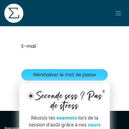
Se rendre au contenu
E-mail
Réinitialiser le mot de passe
Retour à la page de connexion
×
☀️Seconde sess ? Pas
de stress
Réussis tes
examens
lors de la
session d'août grâce à nos
cours
Rejoignez notre Newsletter