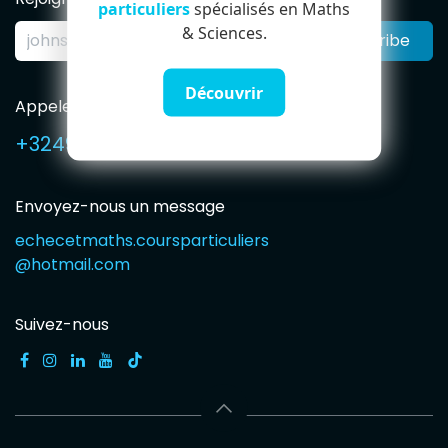
particuliers
spécialisés en Maths
& Sciences.
Subscribe
Découvrir
Appelez-nous
+32491594765
Envoyez-nous un message
echecetmaths.coursparticuliers
@hotmail.com
Suivez-nous