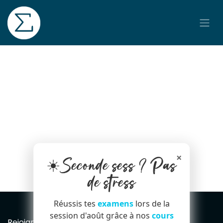
Se rendre au contenu
×
☀️Seconde sess ? Pas
de stress
Réussis tes
examens
lors de la
session d'août grâce à nos
cours
Rejoignez notre Newsletter