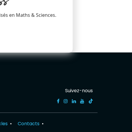
ss
isés en Maths & Sciences.
Suivez-nous
cles
•
Contacts
•