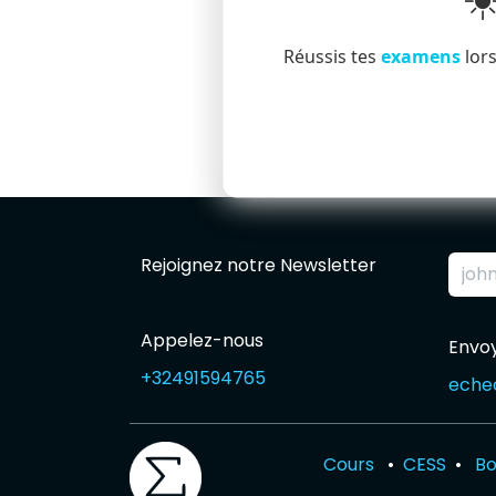
☀
Réussis tes
examens
lors
Rejoignez notre Newsletter
Appelez-nous
Envo
+32491594765
echec
Cours
•
CESS
•
Bo