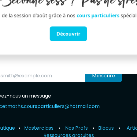
️Seconde sess ? Pas de stre
 de la session d'août grâce à nos
cours particuliers
spécial
Découvrir
M'inscrire
yez-nous un message
etmaths.courspar​ticuliers@hotmail.com
utique
•
Masterclass
•
Nos Profs
•
Blocus
•
Arti
Ressources gratuites