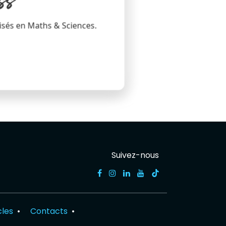
ss
isés en Maths & Sciences.
Suivez-nous
cles
•
Contacts
•