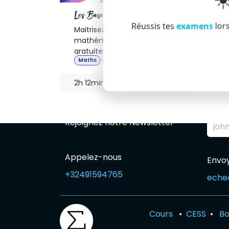
☀
Les Bases en maths
Réussis tes
examens
lors
Maitrisez les bases en
mathématiques
gratuitement !
Maths
🌱Basique
2h 12min
15 étapes
Rejoignez notre Newsletter
Appelez-nous
Envo
+32491594765
echec
Cours
•
CESS
•
Bo