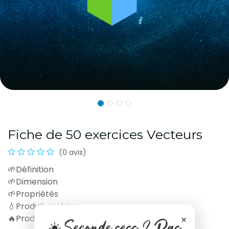
Fiche de 50 exercices Vecteurs
(0 avis)
🌱Définition
🌱Dimension
🌱Propriétés
💧Produit scalaire
×
🔥Produit vectoriel
☀️Seconde sess ? Pas