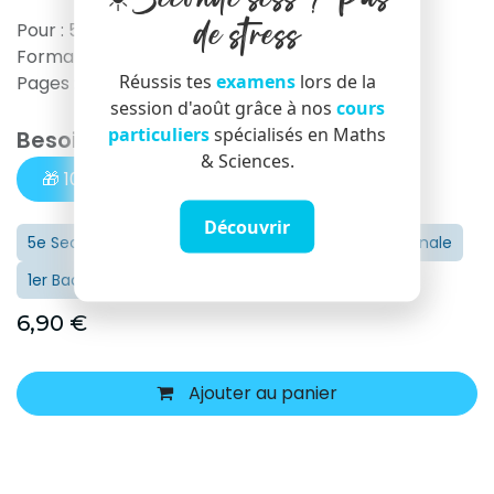
de stress
Pour : 5-6e Secondaires & 1e Bachelier 🎓
Format : PDF
Réussis tes
examens
lors de la
Pages : 21 (Théorie & Exercices)
session d'août grâce à nos
cours
particuliers
spécialisés en Maths
Besoin d'un échantillon ?
& Sciences.
🎁 10 Exercices gratuits
Découvrir
5e Secondaire / Première
6e Secondaire / Terminale
1er Bachelier / Licence 1
6,90
€
Ajouter au panier