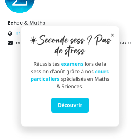
Echec & Maths
http://echecetmaths.com
×
☀️Seconde sess ? Pas
echecetmaths.coursparticuliers@hotmail.com
de stress
Réussis tes
examens
lors de la
session d'août grâce à nos
cours
particuliers
spécialisés en Maths
& Sciences.
Découvrir