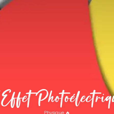
'Effet Photoélectriq
Physique 🔥