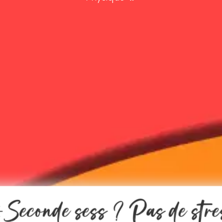
️Seconde sess ? Pas de stre