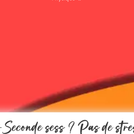
️Seconde sess ? Pas de stre