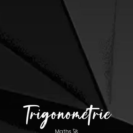
Trigonométrie
Maths 🚀