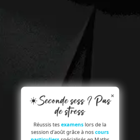
×
☀️Seconde sess ? Pas
de stress
Réussis tes
examens
lors de la
session d'août grâce à nos
cours
particuliers
spécialisés en Maths