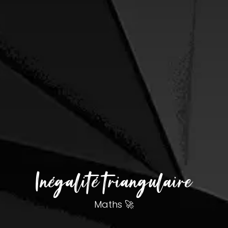
Inégalité triangulaire
Maths 🚀