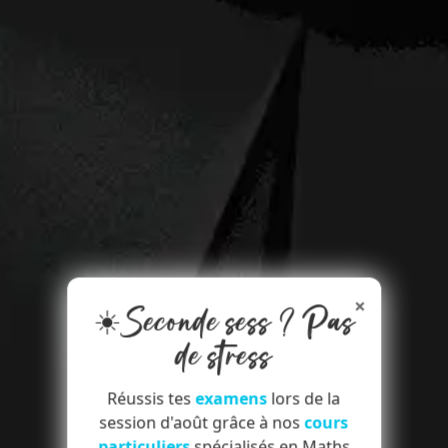
×
☀️Seconde sess ? Pas
de stress
Réussis tes
examens
lors de la
session d'août grâce à nos
cours
particuliers
spécialisés en Maths