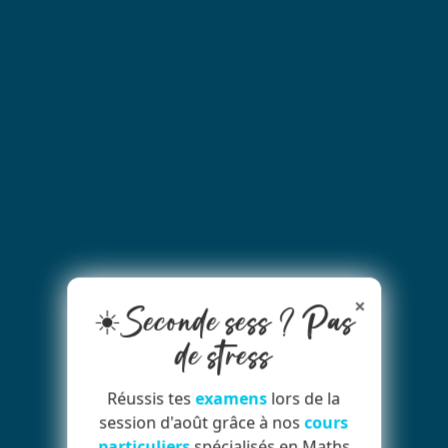
×
☀️Seconde sess ? Pas
de stress
Réussis tes
examens
lors de la
session d'août grâce à nos
cours
particuliers
spécialisés en Maths