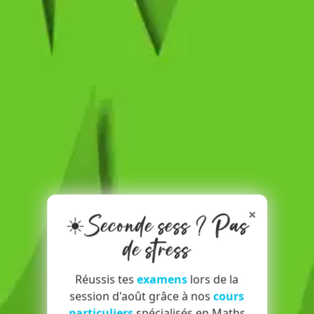
×
☀️Seconde sess ? Pas
de stress
Réussis tes
examens
lors de la
session d'août grâce à nos
cours
particuliers
spécialisés en Maths