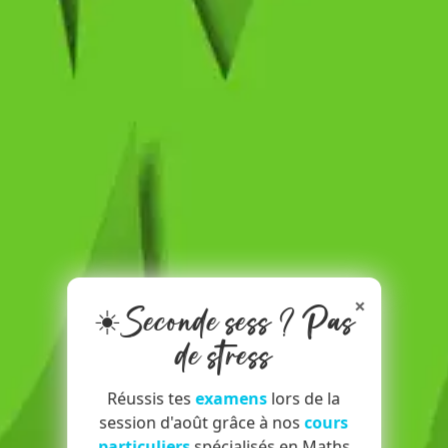
×
☀️Seconde sess ? Pas
de stress
Réussis tes
examens
lors de la
session d'août grâce à nos
cours
particuliers
spécialisés en Maths